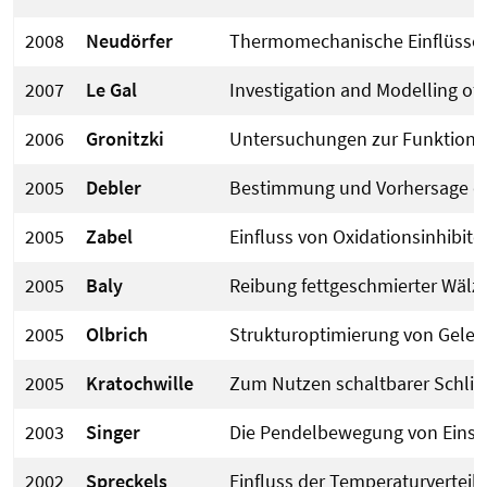
2008
Neudörfer
Thermomechanische Einflüsse a
2007
Le Gal
Investigation and Modelling of
2006
Gronitzki
Untersuchungen zur Funktion 
2005
Debler
Bestimmung und Vorhersage des
2005
Zabel
Einfluss von Oxidationsinhibito
2005
Baly
Reibung fettgeschmierter Wälz
2005
Olbrich
Strukturoptimierung von Gelen
2005
Kratochwille
Zum Nutzen schaltbarer Schlin
2003
Singer
Die Pendelbewegung von Eins
2002
Spreckels
Einfluss der Temperaturverteil