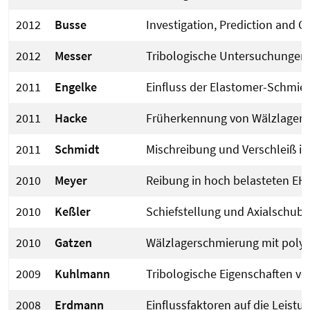
2012
Busse
Investigation, Prediction and C
2012
Messer
Tribologische Untersuchungen d
2011
Engelke
Einfluss der Elastomer-Schmier
2011
Hacke
Früherkennung von Wälzlagers
2011
Schmidt
Mischreibung und Verschleiß in
2010
Meyer
Reibung in hoch belasteten E
2010
Keßler
Schiefstellung und Axialschubv
2010
Gatzen
Wälzlagerschmierung mit polym
2009
Kuhlmann
Tribologische Eigenschaften vo
2008
Erdmann
Einflussfaktoren auf die Leist