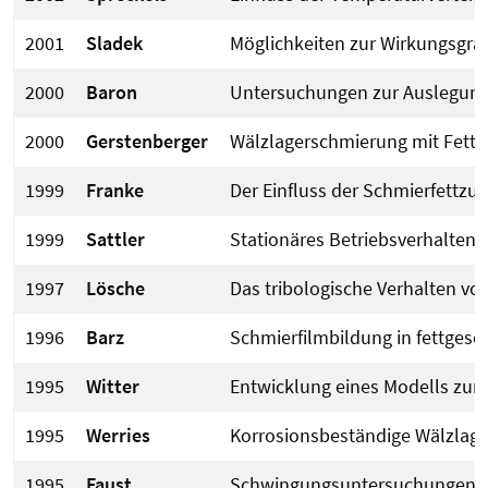
2001
Sladek
Möglichkeiten zur Wirkungsgra
2000
Baron
Untersuchungen zur Auslegung 
2000
Gerstenberger
Wälzlagerschmierung mit Fett 
1999
Franke
Der Einfluss der Schmierfettzu
1999
Sattler
Stationäres Betriebsverhalten 
1997
Lösche
Das tribologische Verhalten v
1996
Barz
Schmierfilmbildung in fettges
1995
Witter
Entwicklung eines Modells zur
1995
Werries
Korrosionsbeständige Wälzlager
1995
Faust
Schwingungsuntersuchungen am