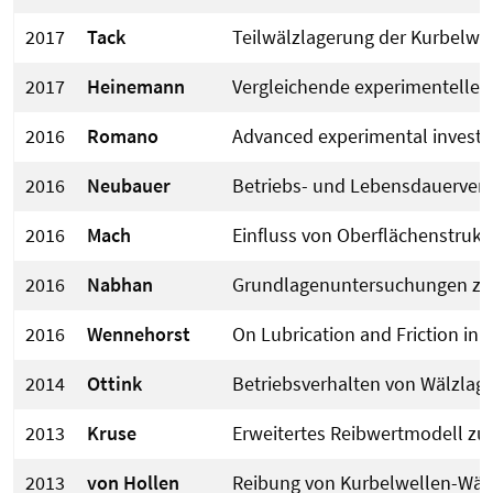
2017
Tack
Teilwälzlagerung der Kurbelwe
2017
Heinemann
Vergleichende experimentelle U
2016
Romano
Advanced experimental investig
2016
Neubauer
Betriebs- und Lebensdauerverha
2016
Mach
Einfluss von Oberflächenstrukt
2016
Nabhan
Grundlagenuntersuchungen zur
2016
Wennehorst
On Lubrication and Friction in 
2014
Ottink
Betriebsverhalten von Wälzla
2013
Kruse
Erweitertes Reibwertmodell z
2013
von Hollen
Reibung von Kurbelwellen-Wäl