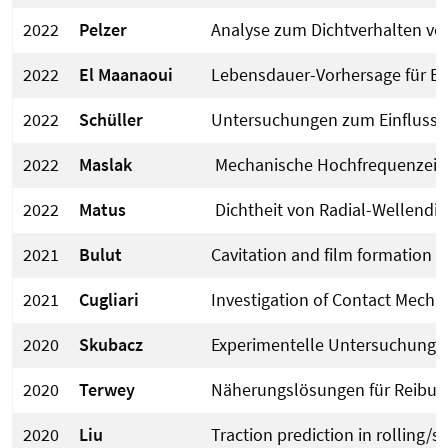
2022
Pelzer
Analyse zum Dichtverhalten vo
2022
El Maanaoui
Lebensdauer-Vorhersage für El
2022
Schüller
Untersuchungen zum Einfluss s
2022
Maslak
Mechanische Hochfrequenzeigen
2022
Matus
Dichtheit von Radial-Wellendi
2021
Bulut
Cavitation and film formation i
2021
Cugliari
Investigation of Contact Mech
2020
Skubacz
Experimentelle Untersuchungen
2020
Terwey
Näherungslösungen für Reibung
2020
Liu
Traction prediction in rolling/s