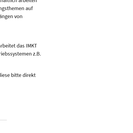
haftlich arbeiten
ungsthemen auf
rängen von
rbeitet das IMKT
riebssystemen z.B.
ese bitte direkt