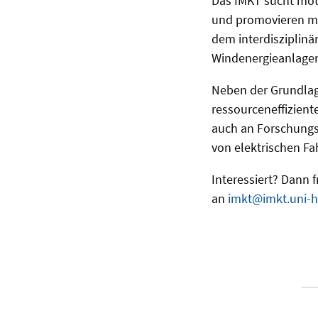
Das IMKT sucht moti
und promovieren mö
dem interdisziplinä
Windenergieanlage
Neben der Grundlag
ressourceneffizien
auch an Forschungs
von elektrischen F
Interessiert? Dann 
an
imkt@imkt.uni-h