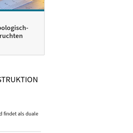
bologisch-
pruchten
STRUKTION
 findet als duale