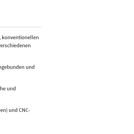
 konventionellen
verschiedenen
 eingebunden und
che und
den) und CNC-