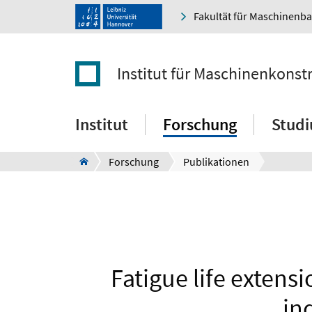
Fakultät für Maschinenb
Institut für Maschinenkonst
Institut
Forschung
Stud
Forschung
Publikationen
Fatigue life extens
in