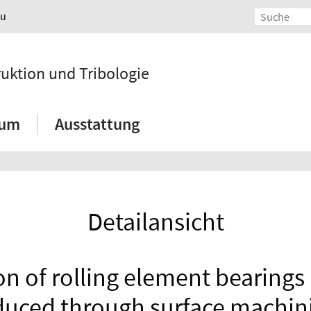
au
ruktion und Tribologie
ium
Ausstattung
Detailansicht
ion of rolling element bearings 
duced through surface machin