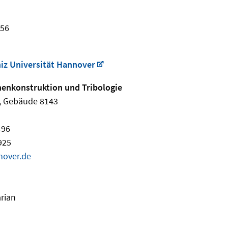
456
niz Universität Hannover
inenkonstruktion und Tribologie
1, Gebäude 8143
496
925
nover.de
arian