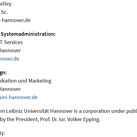
elley
 Sc.
-hannover.de
 Systemadministration:
IT Services
 Hannover
nover.de
gn:
ikation und Marketing
 Hannover
uni-hannover.de
m Leibniz Universität Hannover is a corporation under public
y the President, Prof. Dr. iur. Volker Epping.
ty: